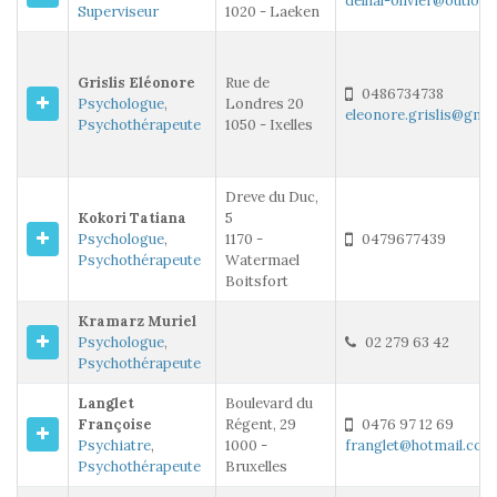
delhal-olivier@outlook
Superviseur
1020 - Laeken
Grislis Eléonore
Rue de
0486734738
Psychologue
,
Londres 20
eleonore.grislis@gma
Psychothérapeute
1050 - Ixelles
Dreve du Duc,
Kokori Tatiana
5
Psychologue
,
1170 -
0479677439
Psychothérapeute
Watermael
Boitsfort
Kramarz Muriel
Psychologue
,
02 279 63 42
Psychothérapeute
Langlet
Boulevard du
Françoise
Régent, 29
0476 97 12 69
Psychiatre
,
1000 -
franglet@hotmail.com
Psychothérapeute
Bruxelles