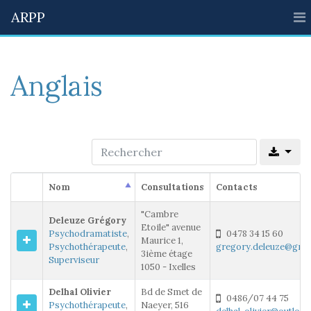
ARPP
Anglais
Nom
Consultations
Contacts
"Cambre
Deleuze Grégory
Etoile" avenue
Psychodramatiste
,
0478 34 15 60
Maurice 1,
Psychothérapeute
,
gregory.deleuze@gma
3ième étage
Superviseur
1050 - Ixelles
Delhal Olivier
Bd de Smet de
0486/07 44 75
Psychothérapeute
,
Naeyer, 516