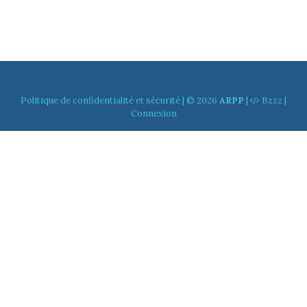
Politique de confidentialité et sécurité
| © 2026
ARPP
|
Bzzz
|
Connexion