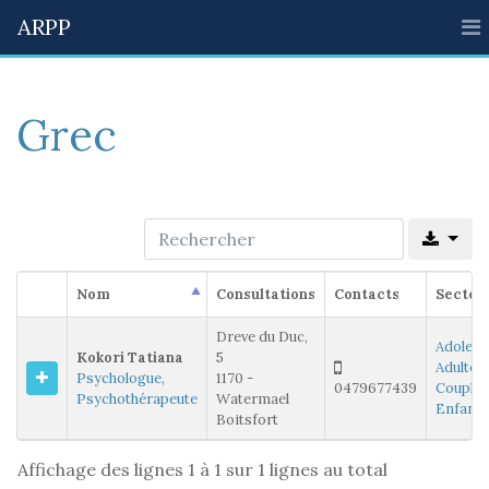
ARPP
Grec
Nom
Consultations
Contacts
Secteu
Dreve du Duc,
Adolesc
Kokori Tatiana
5
Adultes
,
Psychologue
,
1170 -
0479677439
Couples
Psychothérapeute
Watermael
Enfants
Boitsfort
Affichage des lignes 1 à 1 sur 1 lignes au total