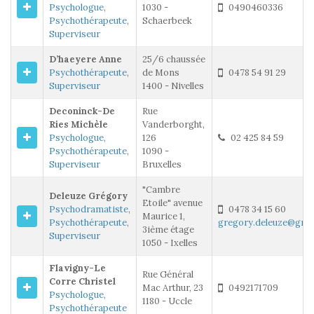
Psychologue
,
1030 -
0490460336
Psychothérapeute
,
Schaerbeek
Superviseur
D’haeyere Anne
25/6 chaussée
Psychothérapeute
,
de Mons
0478 54 91 29
Superviseur
1400 - Nivelles
Deconinck-De
Rue
Ries Michèle
Vanderborght,
Psychologue
,
126
02 425 84 59
Psychothérapeute
,
1090 -
Superviseur
Bruxelles
"Cambre
Deleuze Grégory
Etoile" avenue
Psychodramatiste
,
0478 34 15 60
Maurice 1,
Psychothérapeute
,
gregory.deleuze@gma
3ième étage
Superviseur
1050 - Ixelles
Flavigny-Le
Rue Général
Corre Christel
Mac Arthur, 23
0492171709
Psychologue
,
1180 - Uccle
Psychothérapeute