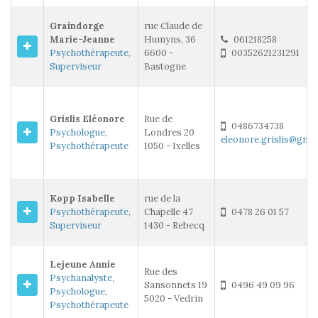
Graindorge
rue Claude de
Marie-Jeanne
Humyns, 36
061218258
Psychothérapeute
,
6600 -
00352621231291
Superviseur
Bastogne
Grislis Eléonore
Rue de
0486734738
Psychologue
,
Londres 20
eleonore.grislis@gma
Psychothérapeute
1050 - Ixelles
Kopp Isabelle
rue de la
Psychothérapeute
,
Chapelle 47
0478 26 01 57
Superviseur
1430 - Rebecq
Lejeune Annie
Rue des
Psychanalyste
,
Sansonnets 19
0496 49 09 96
Psychologue
,
5020 - Vedrin
Psychothérapeute