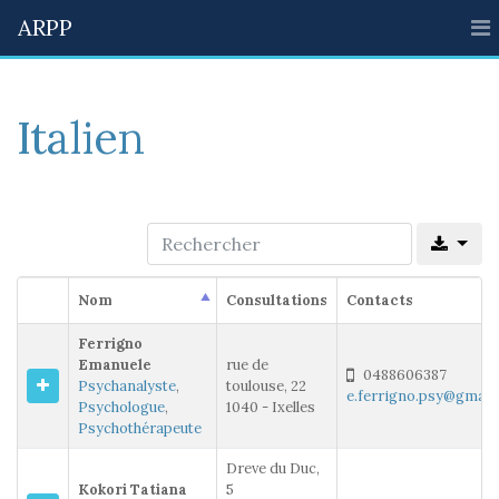
ARPP
Italien
Nom
Consultations
Contacts
Ferrigno
Emanuele
rue de
0488606387
Psychanalyste
,
toulouse, 22
e.ferrigno.psy@gmail
Psychologue
,
1040 - Ixelles
Psychothérapeute
Dreve du Duc,
Kokori Tatiana
5