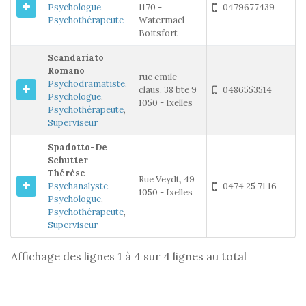
Psychologue
,
1170 -
0479677439
Psychothérapeute
Watermael
Boitsfort
Scandariato
Romano
rue emile
Psychodramatiste
,
claus, 38 bte 9
0486553514
Psychologue
,
1050 - Ixelles
Psychothérapeute
,
Superviseur
Spadotto-De
Schutter
Thérèse
Rue Veydt, 49
Psychanalyste
,
0474 25 71 16
1050 - Ixelles
Psychologue
,
Psychothérapeute
,
Superviseur
Affichage des lignes 1 à 4 sur 4 lignes au total