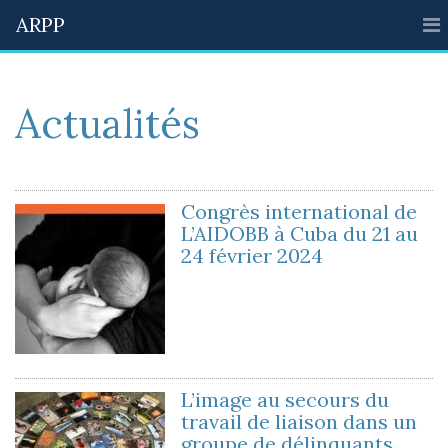
ARPP
Actualités
Congrès international de
L’AIDOBB à Cuba du 21 au
24 février 2024
L’image au secours du
travail de liaison dans un
groupe de délinquants