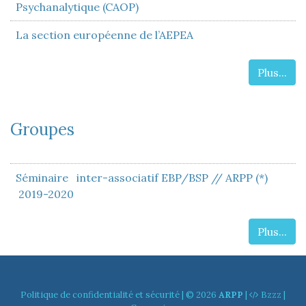
Psychanalytique (CAOP)
La section européenne de l’AEPEA
Plus...
Groupes
Séminaire inter-associatif EBP/BSP // ARPP (*)
2019-2020
Plus...
Politique de confidentialité et sécurité
| © 2026
ARPP
|
Bzzz
|