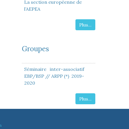
La section européenne de
l’AEPEA
Plus...
Groupes
Séminaire inter-associatif
EBP/BSP // ARPP (*) 2019-
2020
Plus...
n