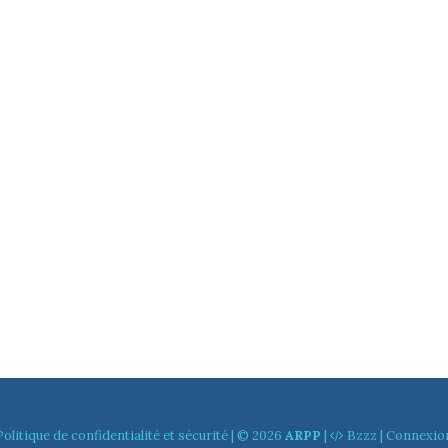
Politique de confidentialité et sécurité
| © 2026
ARPP
|
Bzzz
|
Connexio