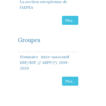
La section européenne de
l’AEPEA
Plus...
Groupes
Séminaire inter-associatif
EBP/BSP // ARPP (*) 2019-
2020
Plus...