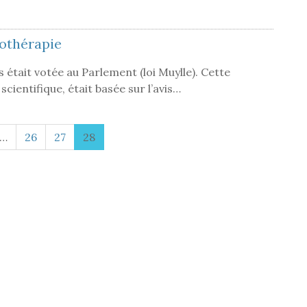
chothérapie
 était votée au Parlement (loi Muylle). Cette
 scientifique, était basée sur l’avis…
…
26
27
28