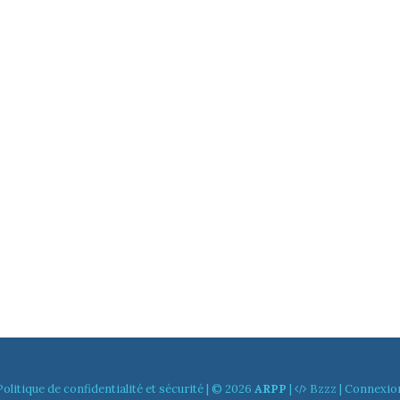
Politique de confidentialité et sécurité
| © 2026
ARPP
|
Bzzz
|
Connexio