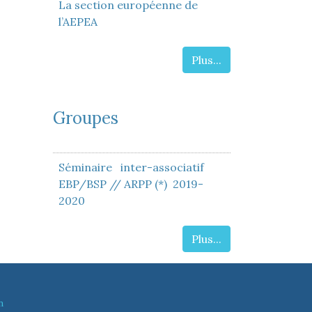
La section européenne de
l’AEPEA
Plus...
Groupes
Séminaire inter-associatif
EBP/BSP // ARPP (*) 2019-
2020
Plus...
n