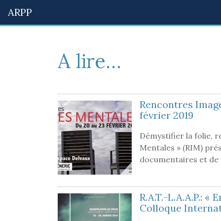
ARPP
A lire…
Rencontres Image
février 2019
Démystifier la folie,
Mentales » (RIM) pré
documentaires et de 
R.A.T.-L.A.A.P.: «
Colloque Internat