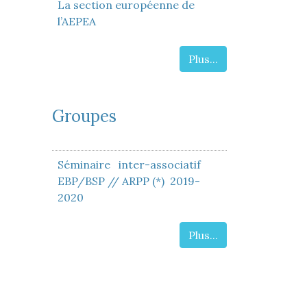
La section européenne de
l’AEPEA
Plus...
Groupes
Séminaire inter-associatif
EBP/BSP // ARPP (*) 2019-
2020
Plus...