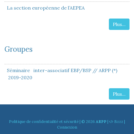
La section européenne de l’AEPEA
Plus...
Groupes
Séminaire inter-associatif EBP/BSP // ARPP (*)
2019-2020
Plus...
Politique de confidentialité et sécurité
| © 2026
ARPP
|
Bzzz
|
Connexion