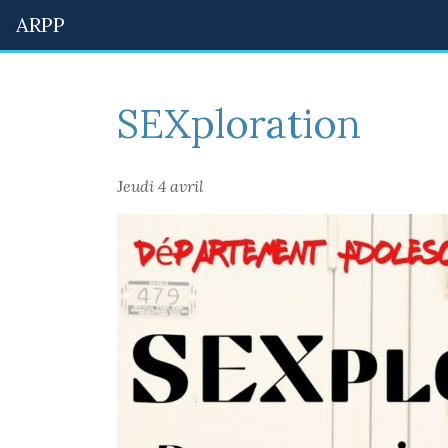
ARPP
SEXploration
J
eudi 4 avril