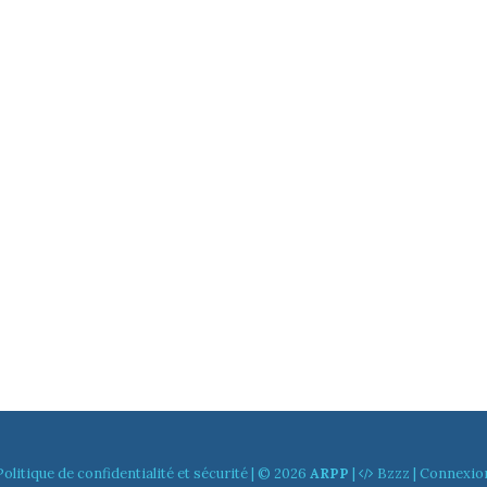
Politique de confidentialité et sécurité
| © 2026
ARPP
|
Bzzz
|
Connexio