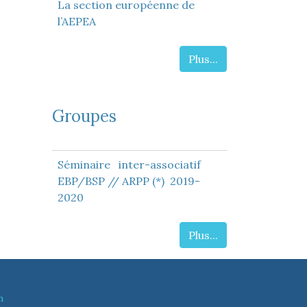
La section européenne de
l’AEPEA
Plus...
Groupes
Séminaire inter-associatif
EBP/BSP // ARPP (*) 2019-
2020
Plus...
n