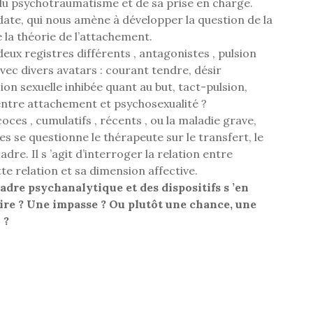
, du psychotraumatisme et de sa prise en charge.
date, qui nous amène à développer la question de la
e la théorie de l’attachement.
eux registres différents , antagonistes , pulsion
vec divers avatars : courant tendre, désir
on sexuelle inhibée quant au but, tact-pulsion,
entre attachement et psychosexualité ?
ces , cumulatifs , récents , ou la maladie grave,
dres se questionne le thérapeute sur le transfert, le
dre. Il s ’agit d’interroger la relation entre
te relation et sa dimension affective.
adre psychanalytique et des dispositifs s ’en
ire ? Une impasse ? Ou plutôt une chance, une
 ?