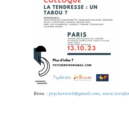
Rens. :
psychereve0@gmail.com
,
www.icenfan