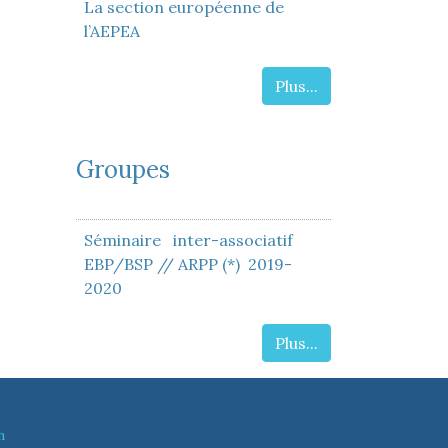
La section européenne de
l’AEPEA
Plus...
Groupes
Séminaire inter-associatif
EBP/BSP // ARPP (*) 2019-
2020
Plus...
n