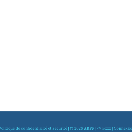
Politique de confidentialité et sécurité
| © 2026
ARPP
|
Bzzz
|
Connexio