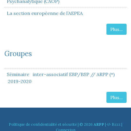
Psychanalytique (CAOP)
La section européenne de l’AEPEA
Plus...
Groupes
Séminaire inter-associatif EBP/BSP // ARPP (*)
2019-2020
Plus...
Politique de confidentialité et sécurité
| © 2026
ARPP
|
Bzzz
|
Connexion