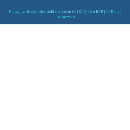
Politique de confidentialité et sécurité
| © 2026
ARPP
|
Bzzz
|
Connexion