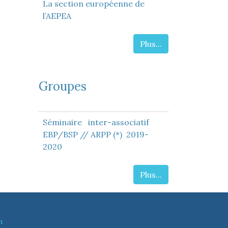
La section européenne de
l’AEPEA
Plus...
Groupes
Séminaire inter-associatif
EBP/BSP // ARPP (*) 2019-
2020
Plus...
n