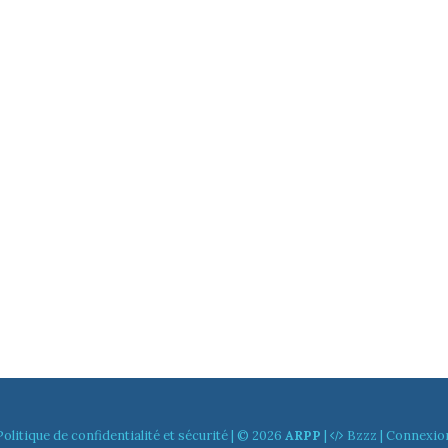
Politique de confidentialité et sécurité
| © 2026
ARPP
|
Bzzz
|
Connexio