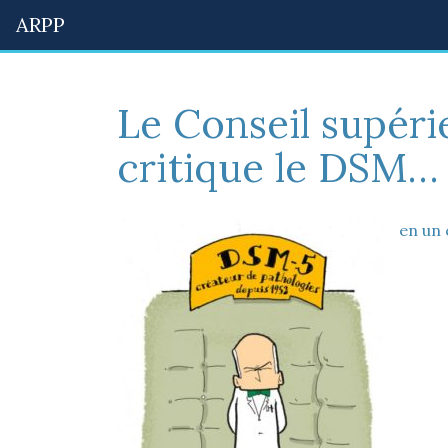
ARPP
Le Conseil supéri
critique le DSM…
en un 