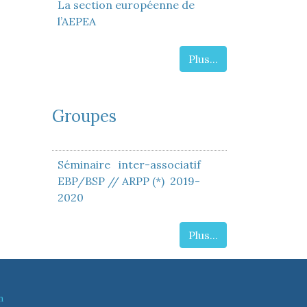
La section européenne de
l’AEPEA
Plus...
Groupes
Séminaire inter-associatif
EBP/BSP // ARPP (*) 2019-
2020
Plus...
n