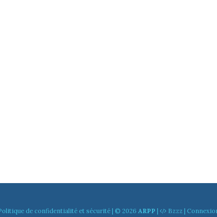
Politique de confidentialité et sécurité
| © 2026
ARPP
|
Bzzz
|
Connexio