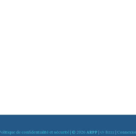
Politique de confidentialité et sécurité
| © 2026
ARPP
|
Bzzz
|
Connexio