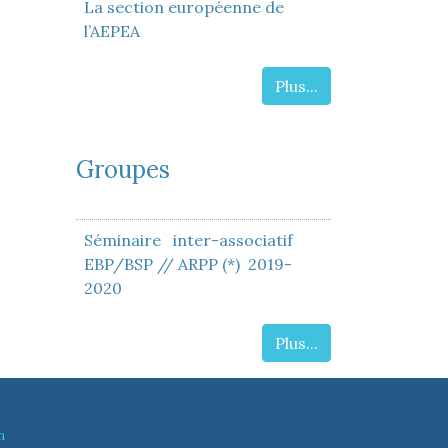
La section européenne de
l’AEPEA
Plus...
Groupes
Séminaire inter-associatif
EBP/BSP // ARPP (*) 2019-
2020
Plus...
n